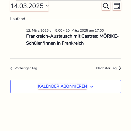
14.03.2025
V
V
S
T
U
D
A
e
e
C
Laufend
G
a
H
r
t
12. März 2025 um 8:00
-
20. März 2025 um 17:00
E
r
u
Frankreich-Austausch mit Castres: MÖRIKE-
a
Schüler*innen in Frankreich
m
a
n
w
n
ä
s
h
Vorheriger Tag
Nächster Tag
s
t
l
e
a
t
KALENDER ABONNIEREN
n
l
.
a
t
l
u
t
n