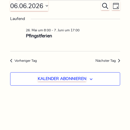
06.06.2026
V
V
S
T
U
D
A
e
e
C
Laufend
G
a
H
r
t
26. Mai um 8:00
-
7. Juni um 17:00
E
r
u
Pfingstferien
a
m
a
n
w
n
ä
s
Vorheriger Tag
Nächster Tag
h
s
t
l
KALENDER ABONNIEREN
e
a
t
n
l
.
a
t
l
u
t
n