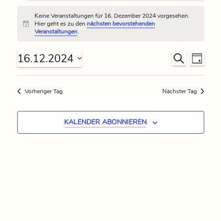
Keine Veranstaltungen für 16. Dezember 2024 vorgesehen.
Hier geht es zu den
nächsten bevorstehenden
H
Veranstaltungen
.
i
n
w
16.12.2024
V
V
S
e
T
i
U
D
A
s
e
e
C
G
a
H
Vorheriger Tag
Nächster Tag
r
t
E
r
u
a
m
KALENDER ABONNIEREN
a
n
w
n
ä
s
h
s
t
l
e
a
t
n
l
.
a