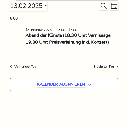
13.02.2025
V
V
S
T
U
D
A
e
e
C
8:00
G
a
H
r
t
13. Februar 2025 um 8:00
-
17:00
E
r
u
Abend der Künste (18.30 Uhr: Vernissage;
a
19.30 Uhr: Preisverleihung inkl. Konzert)
m
a
n
w
n
ä
s
h
Vorheriger Tag
Nächster Tag
s
t
l
e
a
t
KALENDER ABONNIEREN
n
l
.
a
t
l
u
t
n