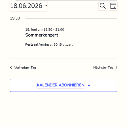
18.06.2026
V
V
S
T
U
D
A
e
e
C
19:30
G
a
H
r
t
18. Juni um 19:30
-
21:00
E
r
u
Sommerkonzert
a
m
a
Festsaal
Arminstr. 30, Stuttgart
n
w
n
ä
s
h
Vorheriger Tag
Nächster Tag
s
t
l
e
a
t
n
KALENDER ABONNIEREN
l
.
a
t
l
u
t
n