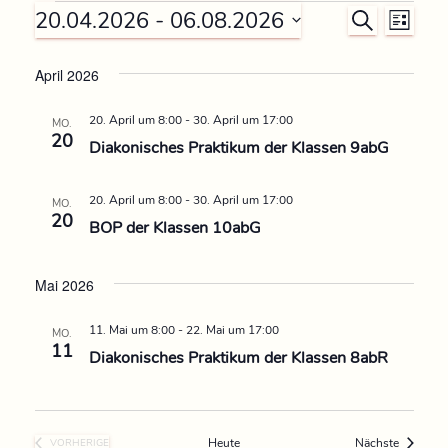
 - 
20.04.2026
06.08.2026
V
V
S
L
U
D
I
e
e
C
S
a
April 2026
H
r
T
t
E
r
E
20. April um 8:00
-
30. April um 17:00
u
MO.
a
20
Diakonisches Praktikum der Klassen 9abG
m
a
n
w
n
ä
20. April um 8:00
-
30. April um 17:00
MO.
s
20
h
BOP der Klassen 10abG
s
t
l
e
a
Mai 2026
t
n
l
.
11. Mai um 8:00
-
22. Mai um 17:00
a
MO.
11
Diakonisches Praktikum der Klassen 8abR
t
l
u
t
n
Veransta
Heute
Nächste
VORHERIGE