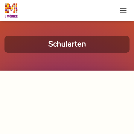
NAVI
Schularten