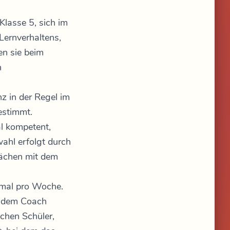
Klasse 5, sich im
 Lernverhaltens,
en sie beim
n
z in der Regel im
estimmt.
l kompetent,
wahl erfolgt durch
rächen mit dem
mal pro Woche.
t dem Coach
chen Schüler,