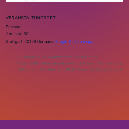
VERANSTALTUNGSORT
Festsaal
Arminstr. 30
Stuttgart
,
70178
Germany
Google-Karte anzeigen
Elternabend inkl. Wahlpflichtfach-Information der
Klassen 5abR + Information Profilwahl der Klassen
Fachpraktisches
7abG + Information Sprachenwahl der Klassen 5abG
Abitur Musik