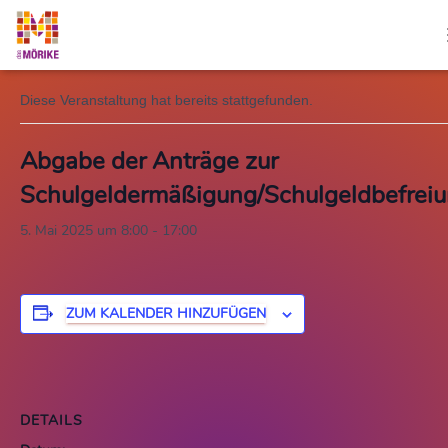
« Alle Veranstaltungen
Diese Veranstaltung hat bereits stattgefunden.
Abgabe der Anträge zur
Schulgeldermäßigung/Schulgeldbefrei
5. Mai 2025 um 8:00
-
17:00
ZUM KALENDER HINZUFÜGEN
DETAILS