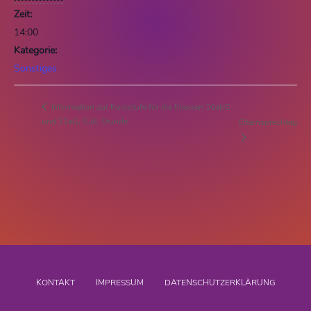
Zeit:
14:00
Kategorie:
Sonstiges
Information zur Kursstufe für die Klassen 10abG
und 11aG, 5./6. Stunde
Elternsprechtag
KONTAKT
IMPRESSUM
DATENSCHUTZERKLÄRUNG