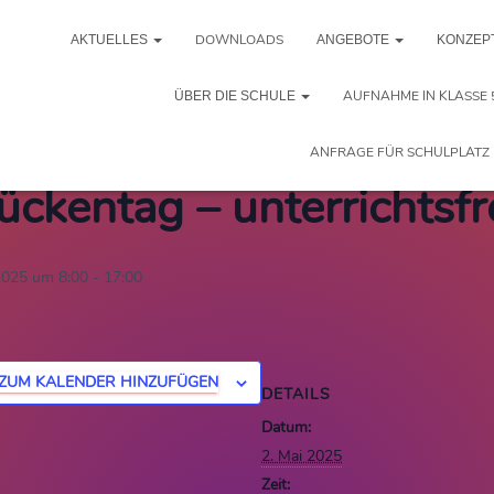
DOWNLOADS
AKTUELLES
ANGEBOTE
KONZEP
 Veranstaltungen
AUFNAHME IN KLASSE 
ÜBER DIE SCHULE
eranstaltung hat bereits stattgefunden.
ANFRAGE FÜR SCHULPLATZ 
ückentag – unterrichtsfr
2025 um 8:00
-
17:00
ZUM KALENDER HINZUFÜGEN
DETAILS
Datum:
2. Mai 2025
Zeit: