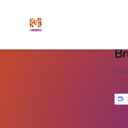
« Alle
Diese V
Br
2. Mai 