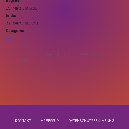
Beginn:
19. März um 8:00
Ende:
27. März um 17:00
Kategorie:
Austausch
GSR
Praktische Prüfungen (AES und Technik) der Klassen
10abR
KONTAKT
IMPRESSUM
DATENSCHUTZERKLÄRUNG