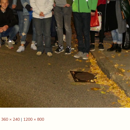
360 × 240
|
1200 × 800