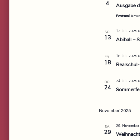
4
Ausgabe d
e
n
Festsaal
Armin
.
13. Juli 2025
SO.
13
Abiball – 
18. Juli 2025
FR.
18
Realschul-
24. Juli 2025
DO.
24
Sommerfe
November 2025
29. November
SA.
29
Weihnacht