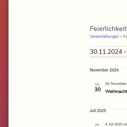
Feierlichkeit
Veranstaltungen
Fe
 -
30.11.2024
D
a
November 2024
t
30. November
u
SA.
30
Weihnacht
m
w
ä
Juli 2025
h
4. Juli 2025 u
l
FR.