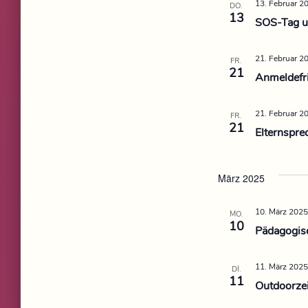
13. Februar 2
DO.
13
SOS-Tag un
21. Februar 2
FR.
21
Anmeldefri
21. Februar 2
FR.
21
Elternspre
März 2025
10. März 2025
MO.
10
Pädagogisc
11. März 2025
DI.
11
Outdoorze