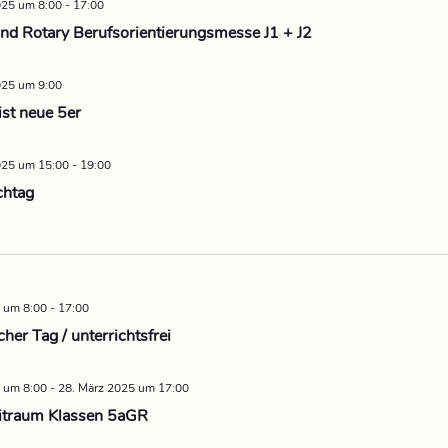
025 um 8:00
-
17:00
d Rotary Berufsorientierungsmesse J1 + J2
025 um 9:00
st neue 5er
025 um 15:00
-
19:00
chtag
 um 8:00
-
17:00
her Tag / unterrichtsfrei
 um 8:00
-
28. März 2025 um 17:00
itraum Klassen 5aGR