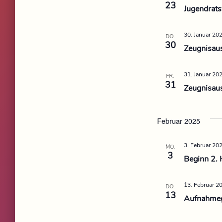
23
Jugendrat
e
n
30. Januar 20
DO.
.
30
Zeugnisau
31. Januar 20
FR.
31
Zeugnisau
Februar 2025
3. Februar 20
MO.
3
Beginn 2. 
13. Februar 2
DO.
13
Aufnahmeg