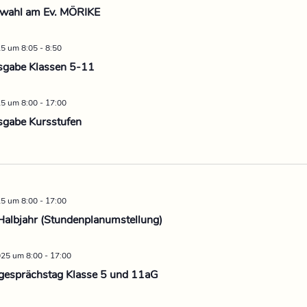
swahl am Ev. MÖRIKE
25 um 8:05
-
8:50
sgabe Klassen 5-11
25 um 8:00
-
17:00
sgabe Kursstufen
25 um 8:00
-
17:00
Halbjahr (Stundenplanumstellung)
025 um 8:00
-
17:00
esprächstag Klasse 5 und 11aG