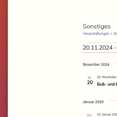
Sonstiges
Veranstaltungen
S
 -
20.11.2024
D
a
November 2024
t
20. November
u
MI.
20
Buß- und B
m
w
ä
Januar 2025
h
23. Januar 20
l
DO.