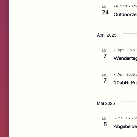
24. März 2025
MO.
24
Outdoorze
April 2025
7. April 2025
MO.
7
Wandertag 
7. April 2025
MO.
7
10abR: Pr
Mai 2025
5. Mai 2025 u
MO.
5
Abgabe der