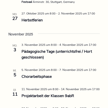
h
Festsaal
Arminstr. 30, Stuttgart, Germany
t
27. Oktober 2025 um 8:00
-
2. November 2025 um 17:00
MO.
27
Herbstferien
e
n
November 2025
n
3. November 2025 um 8:00
-
4. November 2025 um 17:00
MO.
3
Pädagogische Tage (unterrichtsfrei / Hort
a
geschlossen)
v
5. November 2025 um 8:00
-
7. November 2025 um 17:00
MI.
5
i
Chorarbeitsphase
g
11. November 2025 um 8:00
-
14. November 2025 um 17:00
DI.
11
Projektarbeit der Klassen 9abR
a