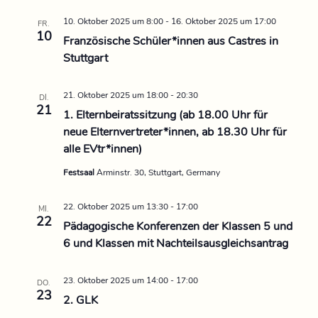
h
-
10. Oktober 2025 um 8:00
-
16. Oktober 2025 um 17:00
FR.
-
10
N
Französische Schüler*innen aus Castres in
Stuttgart
u
a
n
v
21. Oktober 2025 um 18:00
-
20:30
DI.
21
1. Elternbeiratssitzung (ab 18.00 Uhr für
i
d
neue Elternvertreter*innen, ab 18.30 Uhr für
g
alle EVtr*innen)
A
Festsaal
Arminstr. 30, Stuttgart, Germany
a
n
t
22. Oktober 2025 um 13:30
-
17:00
MI.
s
22
Pädagogische Konferenzen der Klassen 5 und
i
6 und Klassen mit Nachteilsausgleichsantrag
i
o
23. Oktober 2025 um 14:00
-
17:00
c
n
DO.
23
2. GLK