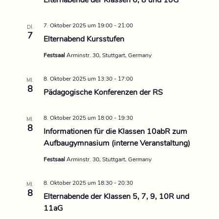
Elternabende der Klassen 6, 8 und 10G
u
t
n
7. Oktober 2025 um 19:00
-
21:00
DI.
7
Elternabend Kursstufen
u
g
Festsaal
Arminstr. 30, Stuttgart, Germany
A
n
n
8. Oktober 2025 um 13:30
-
17:00
MI.
g
8
Pädagogische Konferenzen der RS
s
e
i
8. Oktober 2025 um 18:00
-
19:30
MI.
8
n
Informationen für die Klassen 10abR zum
c
Aufbaugymnasium (interne Veranstaltung)
S
h
Festsaal
Arminstr. 30, Stuttgart, Germany
u
t
8. Oktober 2025 um 18:30
-
20:30
MI.
e
8
c
Elternabende der Klassen 5, 7, 9, 10R und
11aG
n