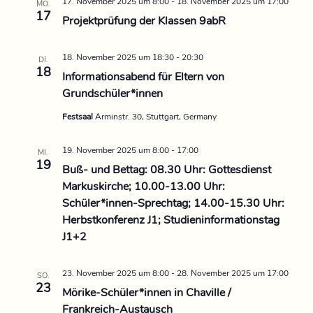
t
17. November 2025 um 8:00
-
18. November 2025 um 17:00
MO.
17
Projektprüfung der Klassen 9abR
i
18. November 2025 um 18:30
-
20:30
o
DI.
18
Informationsabend für Eltern von
n
Grundschüler*innen
Festsaal
Arminstr. 30, Stuttgart, Germany
19. November 2025 um 8:00
-
17:00
MI.
19
Buß- und Bettag: 08.30 Uhr: Gottesdienst
Markuskirche; 10.00-13.00 Uhr:
Schüler*innen-Sprechtag; 14.00-15.30 Uhr:
Herbstkonferenz J1; Studieninformationstag
J1+2
23. November 2025 um 8:00
-
28. November 2025 um 17:00
SO.
23
Mörike-Schüler*innen in Chaville /
Frankreich-Austausch