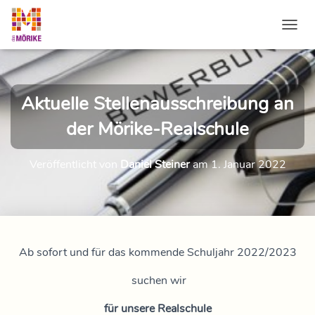
NAVI
Aktuelle Stellenausschreibung an
der Mörike-Realschule
Veröffentlicht von
Daniel Steiner
am
1. Januar 2022
Ab sofort und für das kommende Schuljahr 2022/2023
suchen wir
für unsere Realschule