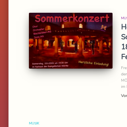
MU
H
S
1
F
Fre
dem
MÖR
im 
Vo
MUSIK