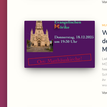
Vo
MU
W
d
M
Lie
MÖR
fei
Sch
ihr
wun
Vo