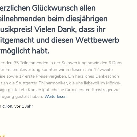
erzlichen Glückwunsch allen
eilnehmenden beim diesjährigen
usikpreis! Vielen Dank, dass ihr
itgemacht und diesen Wettbewerb
rmöglicht habt.
er den 35 Teilnehmenden in der Solowertung sowie den 6 Duos
der Ensemblewertung konnten wir in diesem Jahr 12 zweite
ise sowie 17 erste Preise vergeben. Ein herzliches Dankeschön
t an die Stuttgarter Philharmoniker, die uns liebevoll im Mörike-
ign gestaltete Konzertgutscheine für die ersten Preisträger zur
fügung gestellt haben.
Weiterlesen
n
c.lion
, vor
1 Jahr
NST