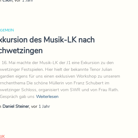
n
c.lion
, vor
1 Jahr
LGEMEIN
xkursion des Musik-LK nach
chwetzingen
16. Mai machte der Musik-LK der J1 eine Exkursion zu den
wetzinger Festspielen. Hier hielt der bekannte Tenor Julian
gardien eigens für uns einen exklusiven Workshop zu unserem
rnchenthema Die schöne Müllerin von Franz Schubert im
wetzinger Schloss, organisiert vom SWR und von Frau Rath.
Gespräch gab uns
Weiterlesen
n
Daniel Steiner
, vor
1 Jahr
SIK