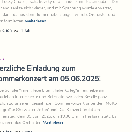
 Lucky Chops, Tschaikovsky und Händel zum Besten gaben. Der
hang senkte sich wieder, und mit Spannung wurde erwartet,
 dann da aus dem Bühnennebel steigen würde. Orchester und
r formierten
Weiterlesen
n
c.lion
, vor
1 Jahr
SIK
erzliche Einladung zum
ommerkonzert am 05.06.2025!
be Schüler*innen, liebe Eltern, liebe Kolleg*innen, liebe am
ulleben Interessierte und Beteiligte, wir laden Sie alle ganz
zlich zu unserem diesjährigen Sommerkonzert unter dem Motto
e größte Show aller Zeiten“ ein! Das Konzert findet am
nerstag, dem 05. Juni 2025, um 19.30 Uhr im Festsaal statt. Es
izieren das Orchester,
Weiterlesen