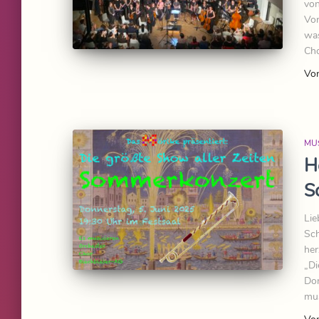
von
Vor
was
Cho
Vo
MU
H
S
Lie
Sch
her
„Di
Don
mus