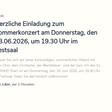
SIK
erzliche Einladung zum
ommerkonzert am Donnerstag, den
8.06.2026, um 19.30 Uhr im
estsaal
uen Sie sich auf einen kurzweiligen, sommerlichen Abend mit
 Chor, dem Orchester, der Blechbläser- und der Jazz-AG des Ev.
IKE! Start ist am Donnerstag, den 18. Juni 2026, um 19.30 Uhr
Festsaal. Seien Sie alle herzlich willkommen!
n
c.lion
, vor
2 Monaten