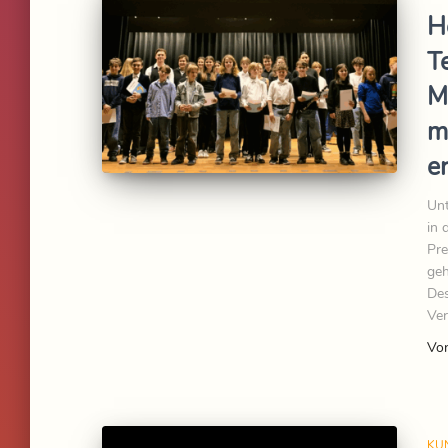
H
T
M
m
e
Unt
in 
Pre
geh
Des
Ver
Vo
KU