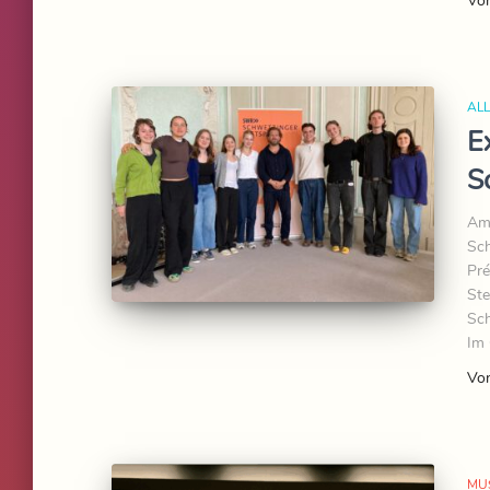
Vo
AL
E
S
Am 
Sch
Pré
Ste
Sch
Im 
Vo
MU