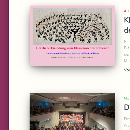
AL
K
d
Sie
Blä
den
Mus
Vo
MU
D
Die
wur