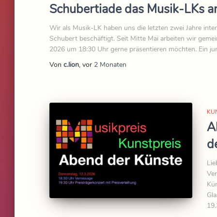
Schubertiade das Musik-LKs 
Wir als Musik-LK haben uns die letzten zwei Jahre inte
Schubert beschäftigt. Seit Mitte Mai arbeiten wir geme
2026 um 18:30 Uhr gerne präsentieren möchten. Ein jun
Von
c.lion
, vor
2 Monaten
KU
A
d
Lie
Ver
Kün
Gla
19.