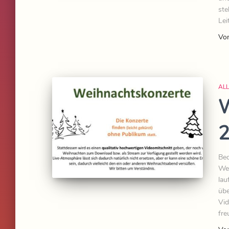
ste
Lei
Vo
AL
W
Bed
Wei
lau
übe
Vid
fre