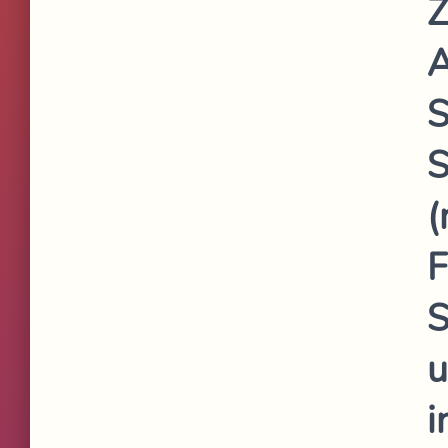
Z
A
S
S
(
F
S
u
i