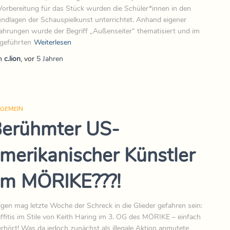
Vorbereitung für das Stück wurden die Schüler*innen in den
ndlagen der Schauspielkunst unterrichtet. Anhand eigener
ahrungen wurde der Begriff „Außenseiter“ thematisiert und im
geführten
Weiterlesen
n
c.lion
, vor
5 Jahren
LGEMEIN
erühmter US-
merikanischer Künstler
m MÖRIKE???!
igen mag letzte Woche der Schreck in die Glieder gefahren sein:
ffitis im Stile von Keith Haring im 3. OG des MÖRIKE – einfach
rhört! Was da jedoch zunächst als illegale Aktion anmutete,