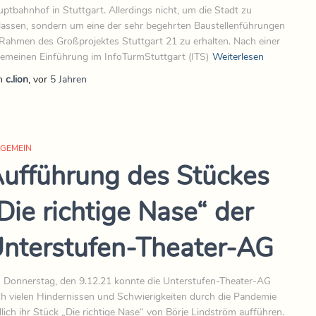
ptbahnhof in Stuttgart. Allerdings nicht, um die Stadt zu
lassen, sondern um eine der sehr begehrten Baustellenführungen
Rahmen des Großprojektes Stuttgart 21 zu erhalten. Nach einer
gemeinen Einführung im InfoTurmStuttgart (ITS)
Weiterlesen
n
c.lion
, vor
5 Jahren
LGEMEIN
ufführung des Stückes
Die richtige Nase“ der
nterstufen-Theater-AG
Donnerstag, den 9.12.21 konnte die Unterstufen-Theater-AG
h vielen Hindernissen und Schwierigkeiten durch die Pandemie
lich ihr Stück „Die richtige Nase“ von Börje Lindström aufführen.