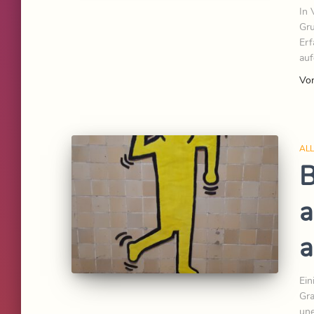
In 
Gru
Erf
auf
Vo
AL
B
a
a
Ein
Gra
une