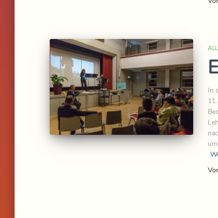
Vo
AL
E
In 
11.
Bes
Leh
nac
umr
We
Vo