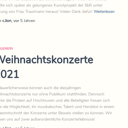
llte sich später als gelungenes Kunstprojekt der 5bR unter
tung von Frau Trautmann heraus! Vielen Dank dafür!
Weiterlesen
n
c.lion
, vor
5 Jahren
LGEMEIN
eihnachtskonzerte
2021
auerlicherweise können auch die diesjährigen
hnachtskonzerte nur ohne Publikum stattfinden. Dennoch
fen die Proben auf Hochtouren und alle Beteiligten freuen sich
r die Möglichkeit, ihr musikalisches Talent und Herzblut in einem
eomitschnitt der Konzerte unter Beweis stellen zu können. Wir
uen uns auf zwei außerordentliche Konzerterlebnisse!