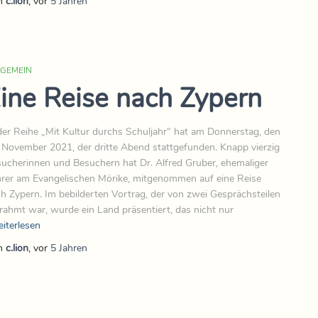
n
c.lion
, vor
5 Jahren
LGEMEIN
ine Reise nach Zypern
der Reihe „Mit Kultur durchs Schuljahr“ hat am Donnerstag, den
 November 2021, der dritte Abend stattgefunden. Knapp vierzig
ucherinnen und Besuchern hat Dr. Alfred Gruber, ehemaliger
rer am Evangelischen Mörike, mitgenommen auf eine Reise
h Zypern. Im bebilderten Vortrag, der von zwei Gesprächsteilen
ahmt war, wurde ein Land präsentiert, das nicht nur
iterlesen
n
c.lion
, vor
5 Jahren