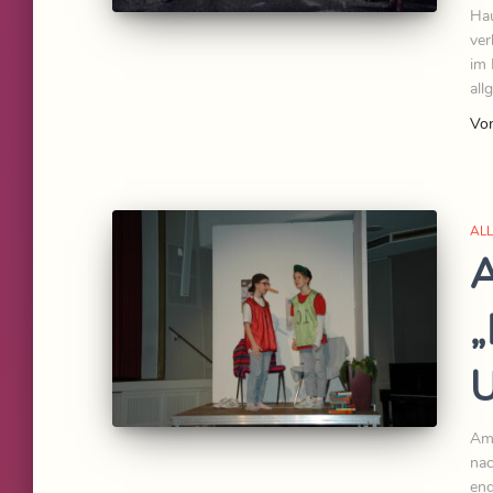
Hau
ver
im 
all
Vo
AL
A
„
U
Am 
nac
end