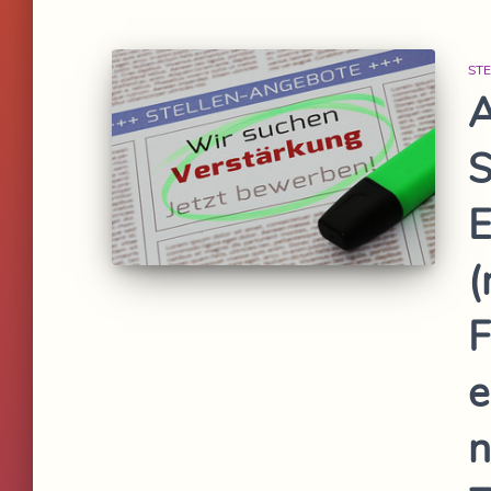
ST
A
S
E
(
F
e
n