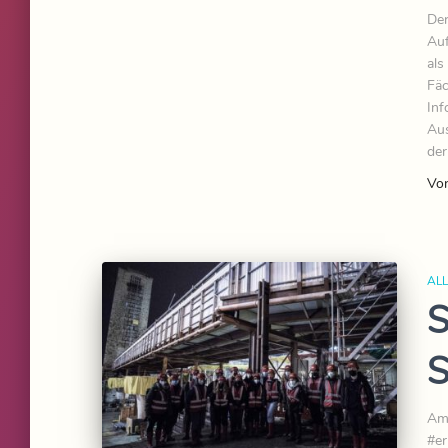
Der
Auf
als
Fäc
Inf
Aus
der
Vo
AL
S
S
Am 
#er