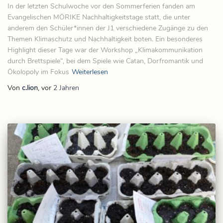
In der letzten Schulwoche vor den Sommerferien fanden am
Evangelischen MÖRIKE Nachhaltigkeitstage statt, die unter
anderem den Schüler*innen der J1 verschiedene Zugänge zu den
Themen Klimaschutz und Nachhaltigkeit boten. Ein besonderes
Highlight dieser Tage war der Workshop „Klimakommunikation
durch Brettspiele“, bei dem Spiele wie Catan, Dorfromantik und
Ökolopoly im Fokus
Weiterlesen
Von
c.lion
, vor
2 Jahren