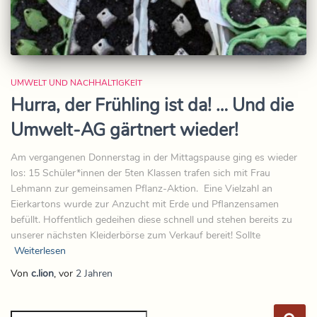
UMWELT UND NACHHALTIGKEIT
Hurra, der Frühling ist da! … Und die
Umwelt-AG gärtnert wieder!
Am vergangenen Donnerstag in der Mittagspause ging es wieder
los: 15 Schüler*innen der 5ten Klassen trafen sich mit Frau
Lehmann zur gemeinsamen Pflanz-Aktion. Eine Vielzahl an
Eierkartons wurde zur Anzucht mit Erde und Pflanzensamen
befüllt. Hoffentlich gedeihen diese schnell und stehen bereits zu
unserer nächsten Kleiderbörse zum Verkauf bereit! Sollte
Weiterlesen
Von
c.lion
, vor
2 Jahren