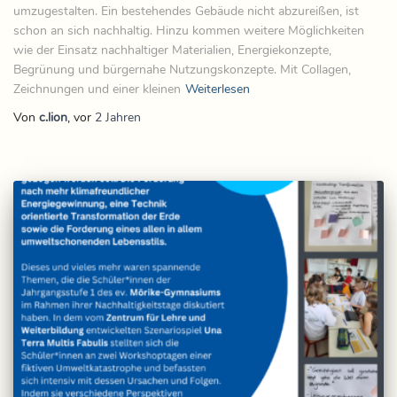
umzugestalten. Ein bestehendes Gebäude nicht abzureißen, ist
schon an sich nachhaltig. Hinzu kommen weitere Möglichkeiten
wie der Einsatz nachhaltiger Materialien, Energiekonzepte,
Begrünung und bürgernahe Nutzungskonzepte. Mit Collagen,
Zeichnungen und einer kleinen
Weiterlesen
Von
c.lion
, vor
2 Jahren