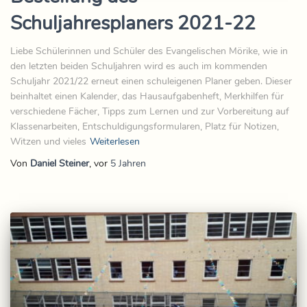
Schuljahresplaners 2021-22
Liebe Schülerinnen und Schüler des Evangelischen Mörike, wie in
den letzten beiden Schuljahren wird es auch im kommenden
Schuljahr 2021/22 erneut einen schuleigenen Planer geben. Dieser
beinhaltet einen Kalender, das Hausaufgabenheft, Merkhilfen für
verschiedene Fächer, Tipps zum Lernen und zur Vorbereitung auf
Klassenarbeiten, Entschuldigungsformularen, Platz für Notizen,
Witzen und vieles
Weiterlesen
Von
Daniel Steiner
, vor
5 Jahren