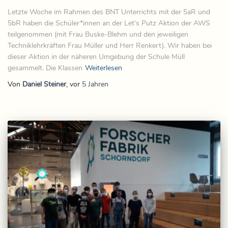
Letzte Woche im Rahmen des BNT Unterrichts mit der 5aR und
5bR haben die Schüler*innen an der Let‘s Putz Aktion der AWS
teilgenommen (mit Frau Buske-Blehm und den jeweiligen
Techniklehrkräften Frau Müller und Herr Renkert). Wir haben bei
dieser Aktion in der näheren Umgebung der Schule Müll
gesammelt. Die Klassen
Weiterlesen
Von
Daniel Steiner
, vor
5 Jahren