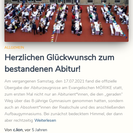
ALLGEMEIN
Herzlichen Glückwunsch zum
bestandenen Abitur!
Am vergangenen Samstag, den 17.07.2021 fand die offizielle
Übergabe der Abiturzeugnisse am Evangelischen MÖRIKE statt,
zum ersten Mal nicht nur an Abiturient*innen, die den „geraden“
Weg über das 8-jährige Gymnasium genommen hatten, sondern
auch an Absolvent*innen der Realschule und des anschließenden
Aufbaugymnasiums. Bei zunächst bedecktem Himmel, der dann
aber rechtzeitig
Weiterlesen
Von
c.lion
, vor
5 Jahren