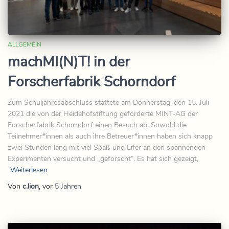
ALLGEMEIN
machMI(N)T! in der
Forscherfabrik Schorndorf
Zum Schuljahresabschluss stattete am Donnerstag, den 15. Juli
2021 die von der Heidehofstiftung geförderte MINT-AG der
Forscherfabrik Schorndorf einen Besuch ab. Sowohl die
Teilnehmer*innen als auch ihre Betreuer*innen haben sich knapp
zwei Stunden lang mit viel Spaß und Eifer an den spannenden
Experimenten versucht und „geforscht“. Es hat sich gezeigt,
Weiterlesen
Von
c.lion
, vor
5 Jahren