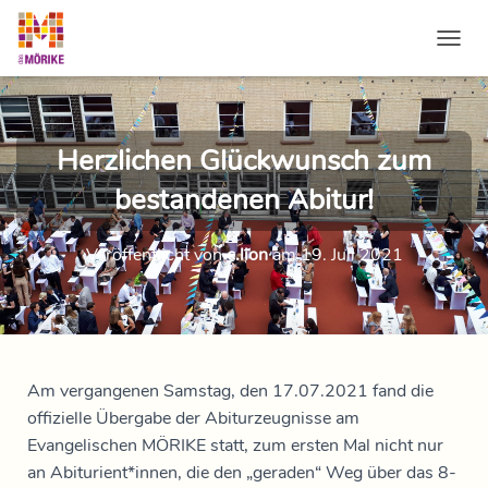
NAVI
Herzlichen Glückwunsch zum
bestandenen Abitur!
Veröffentlicht von
c.lion
am
19. Juli 2021
Am vergangenen Samstag, den 17.07.2021 fand die
offizielle Übergabe der Abiturzeugnisse am
Evangelischen MÖRIKE statt, zum ersten Mal nicht nur
an Abiturient*innen, die den „geraden“ Weg über das 8-