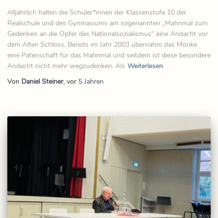
Alljährlich halten die Schüler*innen der Klassenstufe 10 der
Realschule und des Gymnasiums am sogenannten „Mahnmal zum
Gedenken an die Opfer des Nationalsozialismus“ eine Andacht vor
dem Alten Schloss. Bereits im Jahr 2003 übernahm das Mörike
eine Patenschaft für das Mahnmal und seitdem ist diese besondere
Andacht nicht mehr wegzudenken. Als
Weiterlesen
Von
Daniel Steiner
, vor
5 Jahren