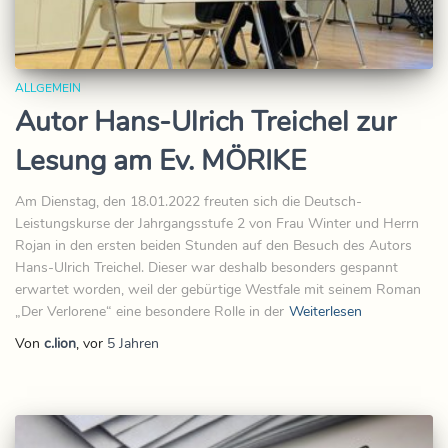
ALLGEMEIN
Autor Hans-Ulrich Treichel zur
Lesung am Ev. MÖRIKE
Am Dienstag, den 18.01.2022 freuten sich die Deutsch-
Leistungskurse der Jahrgangsstufe 2 von Frau Winter und Herrn
Rojan in den ersten beiden Stunden auf den Besuch des Autors
Hans-Ulrich Treichel. Dieser war deshalb besonders gespannt
erwartet worden, weil der gebürtige Westfale mit seinem Roman
„Der Verlorene“ eine besondere Rolle in der
Weiterlesen
Von
c.lion
, vor
5 Jahren