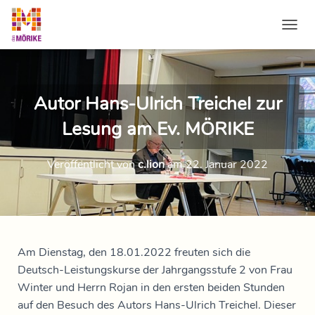
NAVI
Autor Hans-Ulrich Treichel zur
Lesung am Ev. MÖRIKE
Veröffentlicht von
c.lion
am
22. Januar 2022
Am Dienstag, den 18.01.2022 freuten sich die
Deutsch-Leistungskurse der Jahrgangsstufe 2 von Frau
Winter und Herrn Rojan in den ersten beiden Stunden
auf den Besuch des Autors Hans-Ulrich Treichel. Dieser