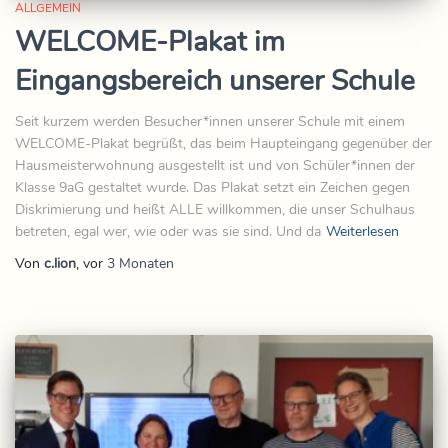
ALLGEMEIN
WELCOME-Plakat im
Eingangsbereich unserer Schule
Seit kurzem werden Besucher*innen unserer Schule mit einem
WELCOME-Plakat begrüßt, das beim Haupteingang gegenüber der
Hausmeisterwohnung ausgestellt ist und von Schüler*innen der
Klasse 9aG gestaltet wurde. Das Plakat setzt ein Zeichen gegen
Diskrimierung und heißt ALLE willkommen, die unser Schulhaus
betreten, egal wer, wie oder was sie sind. Und da
Weiterlesen
Von
c.lion
, vor
3 Monaten