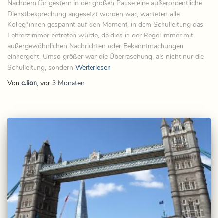
Nachdem für gestern in der großen Pause eine außerordentliche
Dienstbesprechung angesetzt worden war, warteten alle
Kolleg*innen gespannt auf den Moment, in dem Schulleitung das
Lehrerzimmer betreten würde, da dies in der Regel immer mit
außergewöhnlichen Nachrichten oder Bekanntmachungen
einhergeht. Umso größer war die Überraschung, als nicht nur die
Schulleitung, sondern
Weiterlesen
Von
c.lion
, vor
3 Monaten