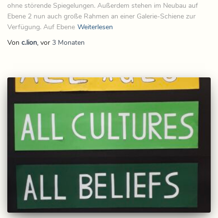
ohne störende Spiegelungen. Außerdem stehen im Neubau auf
Ebene 2 nun auch große Rahmen an einer Galerie-Schiene zur
Verfügung. Auf Ebene
Weiterlesen
Von
c.lion
, vor
3 Monaten