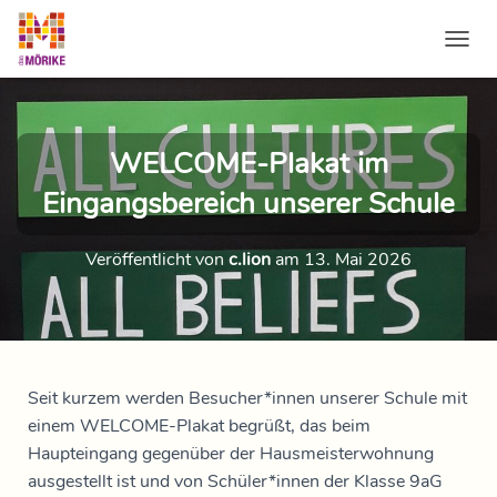
NAVI
WELCOME-Plakat im
Eingangsbereich unserer Schule
Veröffentlicht von
c.lion
am
13. Mai 2026
Seit kurzem werden Besucher*innen unserer Schule mit
einem WELCOME-Plakat begrüßt, das beim
Haupteingang gegenüber der Hausmeisterwohnung
ausgestellt ist und von Schüler*innen der Klasse 9aG