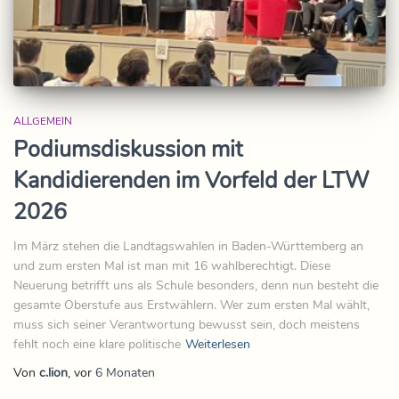
ALLGEMEIN
Podiumsdiskussion mit
Kandidierenden im Vorfeld der LTW
2026
Im März stehen die Landtagswahlen in Baden-Württemberg an
und zum ersten Mal ist man mit 16 wahlberechtigt. Diese
Neuerung betrifft uns als Schule besonders, denn nun besteht die
gesamte Oberstufe aus Erstwählern. Wer zum ersten Mal wählt,
muss sich seiner Verantwortung bewusst sein, doch meistens
fehlt noch eine klare politische
Weiterlesen
Von
c.lion
, vor
6 Monaten