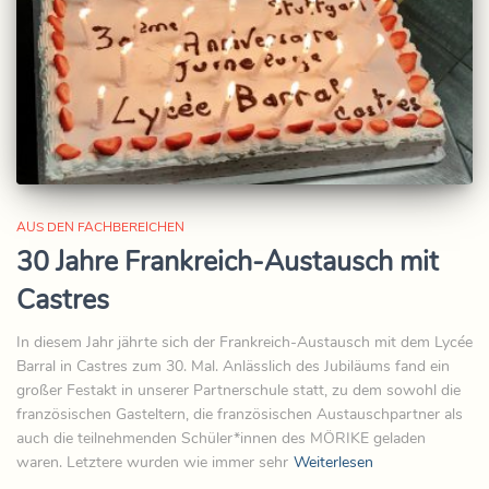
AUS DEN FACHBEREICHEN
30 Jahre Frankreich-Austausch mit
Castres
In diesem Jahr jährte sich der Frankreich-Austausch mit dem Lycée
Barral in Castres zum 30. Mal. Anlässlich des Jubiläums fand ein
großer Festakt in unserer Partnerschule statt, zu dem sowohl die
französischen Gasteltern, die französischen Austauschpartner als
auch die teilnehmenden Schüler*innen des MÖRIKE geladen
waren. Letztere wurden wie immer sehr
Weiterlesen