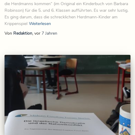
die Herdmanns kommen“ (im Original ein Kinderbuch von Barbara
Robinson) für die 5. und 6. Klassen aufführten. Es war sehr lustig.
Es ging darum, dass die schrecklichen Herdmann-Kinder am
Krippenspiel
Weiterlesen
Von
Redaktion
, vor
7 Jahren