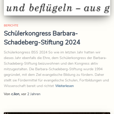
BERICHTE
Schülerkongress Barbara-
Schadeberg-Stiftung 2024
Schülerkongress BSS 2024 So wie im letzten Jahr hatten wir
dieses Jahr ebenfalls die Ehre, dem Schülerkongress der Barbara-
Schadeberg-Stiftung beizuwohnen und den Kongress aktiv
mitzugestalten. Die Barbara-Schadeberg-Stiftung wurde 1994
gegründet, mit dem Ziel evangelische Bildung zu fördern. Daher
stellt sie Fördermittel für evangelische Schulen, Fortbildungen und
Wissenschaft bereit und richtet
Weiterlesen
Von
c.lion
, vor
2 Jahren