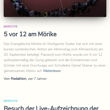
BERICHTE
5 vor 12 am Mörike
Das Evangelische Mörike im Stuttgarter Süden hat sich mit einer
kurzen symbolischen Aktion am Aktionstag zum Klimaschutz am
20. September beteiligt. Passend zum Motto wurde um 5 vor 12
außerplanmäßig der Gong geläutet und die Schülerinnen und
Schüler mit einer Durchsage von Schulleiter Daniel Steiner zu einer
gemeinsamen Aktion auf
Weiterlesen
Von
Redaktion
, vor
7 Jahren
BERICHTE
Besuch der Live-Aufzeichnung der