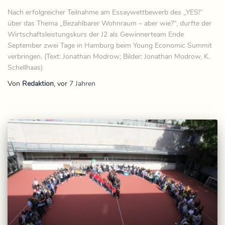
Nach erfolgreicher Teilnahme am Essaywettbewerb des „YES!“
über das Thema „Bezahlbarer Wohnraum – aber wie?“, durfte der
Wirtschaftsleistungskurs der J2 als Gewinnerteam Ende
September zwei Tage in Hamburg beim Young Economic Summit
verbringen. (Text: Jonathan Modrow; Bilder: Jonathan Modrow, K.
Schellhaas)
Von
Redaktion
, vor
7 Jahren