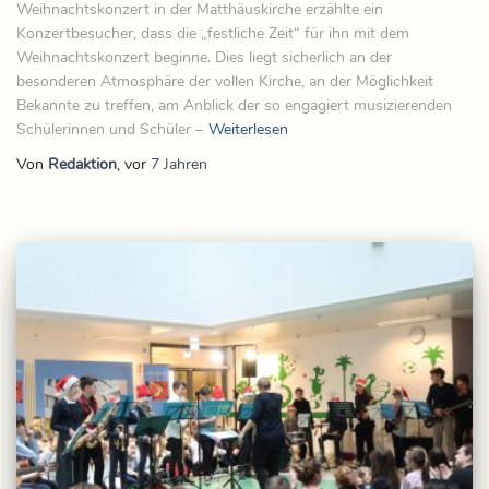
Weihnachtskonzert in der Matthäuskirche erzählte ein
Konzertbesucher, dass die „festliche Zeit“ für ihn mit dem
Weihnachtskonzert beginne. Dies liegt sicherlich an der
besonderen Atmosphäre der vollen Kirche, an der Möglichkeit
Bekannte zu treffen, am Anblick der so engagiert musizierenden
Schülerinnen und Schüler –
Weiterlesen
Von
Redaktion
, vor
7 Jahren