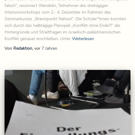
falsch“, resümiert Wendelin, Teilnehmer des dreitägigen
Intensivworkshops vom 2.- 4. Dezember im Rahmen des
Seminarkurses „Brennpunkt Nahost“. Die Schüler*innen konnten
sich durch das halbtägige Planspiel „Konflikt ohne Ende?!“ die
Hintergründe und Streitfragen im israelisch-palästinensischen
Konflikt genauer erschließen. Unter
Weiterlesen
Von
Redaktion
, vor
7 Jahren