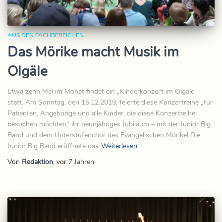
AUS DEN FACHBEREICHEN
Das Mörike macht Musik im
Olgäle
Etwa zehn Mal im Monat findet ein „Kinderkonzert im Olgäle“
statt. Am Sonntag, den 15.12.2019, feierte diese Konzertreihe „für
Patienten, Angehörige und alle Kinder, die diese Konzertreihe
besuchen möchten“ ihr neunjähriges Jubiläum – mit der Junior Big
Band und dem Unterstufenchor des Evangelischen Mörike! Die
Junior Big Band eröffnete das
Weiterlesen
Von
Redaktion
, vor
7 Jahren