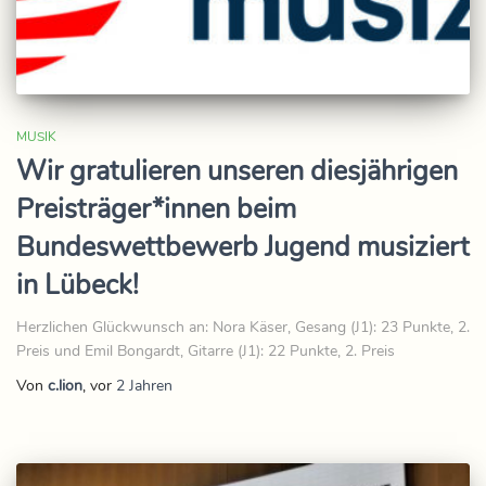
MUSIK
Wir gratulieren unseren diesjährigen
Preisträger*innen beim
Bundeswettbewerb Jugend musiziert
in Lübeck!
Herzlichen Glückwunsch an: Nora Käser, Gesang (J1): 23 Punkte, 2.
Preis und Emil Bongardt, Gitarre (J1): 22 Punkte, 2. Preis
Von
c.lion
, vor
2 Jahren