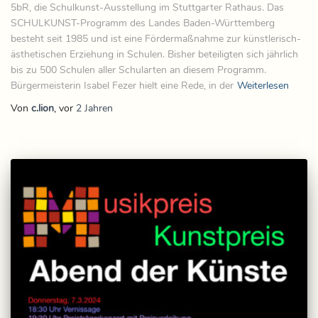
5bR, die Schulkunst-Ausstellung im Stuttgarter Rathaus. Das
SCHULKUNST-Programm des Landes Baden-Württemberg
besteht seit 1985 und ist eine Fördermaßnahme zur künstlerisch-
ästhetischen Erziehung in Schulen. Bisher beteiligten sich jährlich
bis zu 500 Schulen aller Schularten an diesem Programm.
Bürgermeisterin Isabel Fezer hielt eine Rede, in der
Weiterlesen
Von
c.lion
, vor
2 Jahren