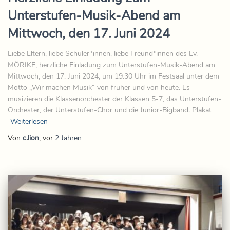
Unterstufen-Musik-Abend am
Mittwoch, den 17. Juni 2024
Liebe Eltern, liebe Schüler*innen, liebe Freund*innen des Ev.
MÖRIKE, herzliche Einladung zum Unterstufen-Musik-Abend am
Mittwoch, den 17. Juni 2024, um 19.30 Uhr im Festsaal unter dem
Motto „Wir machen Musik“ von früher und von heute. Es
musizieren die Klassenorchester der Klassen 5-7, das Unterstufen-
Orchester, der Unterstufen-Chor und die Junior-Bigband. Plakat
Weiterlesen
Von
c.lion
, vor
2 Jahren