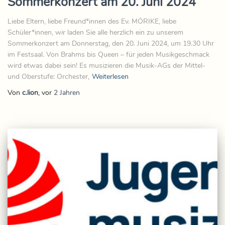
Sommerkonzert am 20. Juni 2024
Liebe Eltern, liebe Freund*innen des Ev. MÖRIKE, liebe
Schüler*innen, wir laden Sie alle herzlich ein zu unserem
Sommerkonzert am Donnerstag, den 20. Juni 2024, um 19.30 Uhr
im Festsaal. Von Brahms bis Queen – für jeden Musikgeschmack
wird etwas dabei sein! Es musizieren die Musik-AGs der Mittel-
und Oberstufe: Orchester,
Weiterlesen
Von
c.lion
, vor
2 Jahren