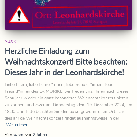
MUSIK
Herzliche Einladung zum
Weihnachtskonzert! Bitte beachten:
Dieses Jahr in der Leonhardskirche!
Liebe Eltern, liebe Lehrer*innen, liebe Schüler*innen, liebe
Freund*innen des Ev. MÖRIKE, wir freuen uns, Ihnen auch dieses
Schuljahr wieder ein ganz besonderes Weihnachtskonzert bieten
zu können, und zwar am Donnerstag, dem 19. Dezember 2024, um
19.30 Uhr! Bitte beachten Sie den außergewöhnlichen Ort: Das
diesjährige Weihnachtskonzert findet ausnahmsweise in der
Weiterlesen
Von
c.lion
, vor
2 Jahren