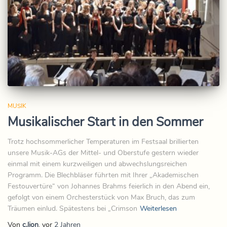
MUSIK
Musikalischer Start in den Sommer
Trotz hochsommerlicher Temperaturen im Festsaal brillierten
unsere Musik-AGs der Mittel- und Oberstufe gestern wieder
einmal mit einem kurzweiligen und abwechslungsreichen
Programm. Die Blechbläser führten mit Ihrer „Akademischen
Festouvertüre“ von Johannes Brahms feierlich in den Abend ein,
gefolgt von einem Orchesterstück von Max Bruch, das zum
Träumen einlud. Spätestens bei „Crimson
Weiterlesen
Von
c.lion
, vor
2 Jahren