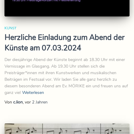
KUNST
Herzliche Einladung zum Abend der
Künste am 07.03.2024
Der diesjährige Abend der Künste beginnt ab 18.30 Uhr mit einer
Vernissage im Glasgang. Ab 19.30 Uhr stellen sich die
Preisträger*innen mit ihren Kunstwerken und musikalischen
Beiträgen im Festsaal vor. Wir laden Sie alle ganz herzlich zu
diesem besonderen Abend am Ev. MÖRIKE ein und freuen uns auf
ganz viel
Weiterlesen
Von
c.lion
, vor
2 Jahren