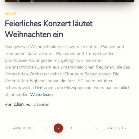
MUSIK
Feierliches Konzert läutet
Weihnachten ein
Das gestrige Weihnachtskonzert wurde nicht mit Pauken und
Trompeten, dafür aber mit Posaunen und Trompeten der
Blechbläser-AG angestimmt, gefolgt von mehreren
weihnachtlichen Liedern aus unterschiedlichen Regionen, die das
Unterstufen-Orchester nebst -Chor zum Besten gaben. Die
Unterstufen-Bigband, sowie die Jazz-AG luden mit ihren
schwungvollen Beiträgen zum Mitwippen ein. Einen nachdenklich
stimmenden
Weiterlesen
Von
c.lion
, vor
3 Jahren
VORHERIGE
1
2
3
…
5
NÄCHSTE