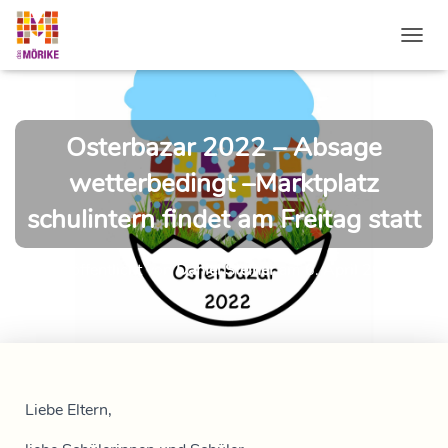
NAVI
Osterbazar 2022 – Absage
wetterbedingt –Marktplatz
schulintern findet am Freitag statt
Veröffentlicht von
Daniel Steiner
am
6. April 2022
Liebe Eltern,