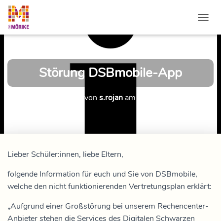
NAVI
Störung DSBmobile-App
Veröffentlicht von
s.rojan
am
24. Mai 2023
Lieber Schüler:innen, liebe Eltern,
folgende Information für euch und Sie von DSBmobile,
welche den nicht funktionierenden Vertretungsplan erklärt:
„Aufgrund einer Großstörung bei unserem Rechencenter-
Anbieter stehen die Services des Digitalen Schwarzen