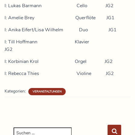
I: Lukas Barmann Cello JG2
I: Amelie Brey Querflöte JG1
I: Anika Eifert/Lisa Wilhelm Duo JG1
I: Till Hoffmann Klavier
JG2
I: Korbinian Krol Orgel JG2
I: Rebecca Thies Violine JG2
Kategorien:
VERANSTALTUNGEN