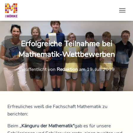
NAVI
Erfolgreiche Teilnahme bei
Mathematik-Wettbewerben
Veröffentlicht von
Redaktion
am
19. Juli 2019
Erfreuliches weiß die Fachschaft Mathematik zu
berichten:
Beim „
Känguru der Mathematik“
gab es für unsere