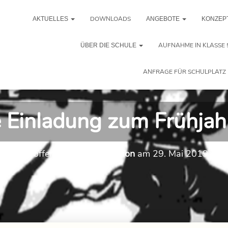
DOWNLOADS
AKTUELLES
ANGEBOTE
KONZEP
AUFNAHME IN KLASSE 
ÜBER DIE SCHULE
ANFRAGE FÜR SCHULPLATZ 
e Einladung zum Frühjah
Veröffentlicht von
Redaktion
am
29. Mai 2019