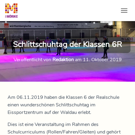
NAVI
Schlittschuhtag der Klassen 6R
Veröffentlicht von
Redaktion
am
11. Oktober 2019
Am 06.11.2019 haben die Klassen 6 der Realschule
einen wunderschönen Schlittschuhtag im
Eissportzentrum auf der Waldau erlebt.
Dies ist eine Veranstaltung im Rahmen des
Schulcurriculums (Rollen/Fahren/Gleiten) und gehört