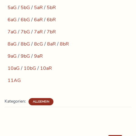
5aG
/
5bG
/
5aR
/
5bR
6aG
/
6bG
/
6aR
/
6bR
7aG
/
7bG
/
7aR
/
7bR
8aG
/
8bG
/
8cG
/
8aR
/
8bR
9aG
/
9bG
/
9aR
10aG
/
10bG
/
10aR
11AG
Kategorien:
ALLGEMEIN