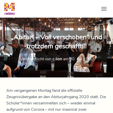
NAVI
„Abitur! – Voll verschoben“ und
trotzdem geschafft!!!
Veröffentlicht von
c.lion
am
30. Juli 2020
Am vergangenen Montag fand die offizielle
Zeugnisübergabe an den Abiturjahrgang 2020 statt. Die
Schüler*innen versammelten sich – wieder einmal
aufgrund von Corona – mit nur maximal zwei