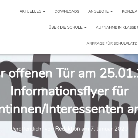
DOWNLOADS
AKTUELLES
ANGEBOTE
KONZEP
AUFNAHME IN KLASSE 
ÜBER DIE SCHULE
ANFRAGE FÜR SCHULPLATZ 
r offenen Tür am 25.01
Informationsflyer für
ntinnen/Interessenten a
Veröffentlicht von
Redaktion
am
7. Januar 2020