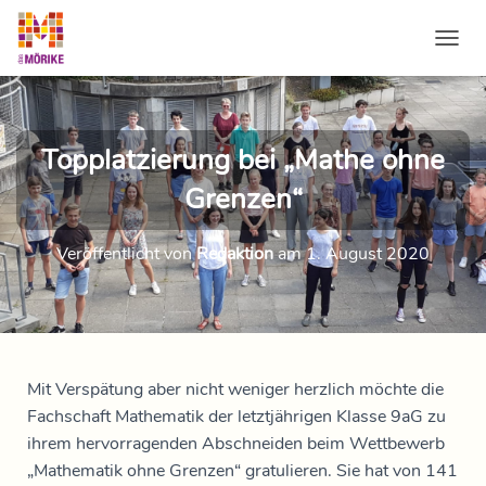
NAVI
Topplatzierung bei „Mathe ohne
Grenzen“
Veröffentlicht von
Redaktion
am
1. August 2020
Mit Verspätung aber nicht weniger herzlich möchte die
Fachschaft Mathematik der letztjährigen Klasse 9aG zu
ihrem hervorragenden Abschneiden beim Wettbewerb
„Mathematik ohne Grenzen“ gratulieren. Sie hat von 141