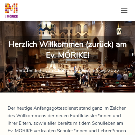
NAVI
Herzlich Willkommen (zurück) am
Ev. MÖRIKE!
Veröffentlicht von
c.lion
am
13. September 2022
Der heutige Anfangsgottesdienst stand ganz im Zeichen
des Willkommens der neuen Fünftklässler*innen und
ihrer Eltern, sowie aller bereits mit dem Schulleben am
Ev. MÖRIKE vertrauten Schüler*innen und Lehrer*innen.