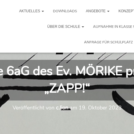
DOWNLOADS
AKTUELLES
ANGEBOTE
KONZEP
AUFNAHME IN KLASSE 
ÜBER DIE SCHULE
ANFRAGE FÜR SCHULPLATZ 
e 6aG des Ev. MÖRIKE pr
„ZAPP!“
Veröffentlicht von
c.lion
am
19. Oktober 2023