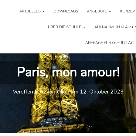
DOWNLOADS
AKTUELLES
ANGEBOTE
KONZEP
AUFNAHME IN KLASSE 
ÜBER DIE SCHULE
ANFRAGE FÜR SCHULPLATZ 
Paris, mon amour!
Veröffentlicht von
c.lion
am
12. Oktober 2023