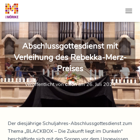
NAVI
Abschlussgottesdienst mit
Verleihung des Rebekka-Merz-
Preises
Veröffentlicht von
c.lion
am
26. Juli 2024
Der diesjährige Schuljahres-Abschlussgottesdienst zum
Thema „BLACKBOX – Die Zukunft liegt im Dunkeln“
beschäftigte sich mit den Sorgen vor dem Ungewissen,