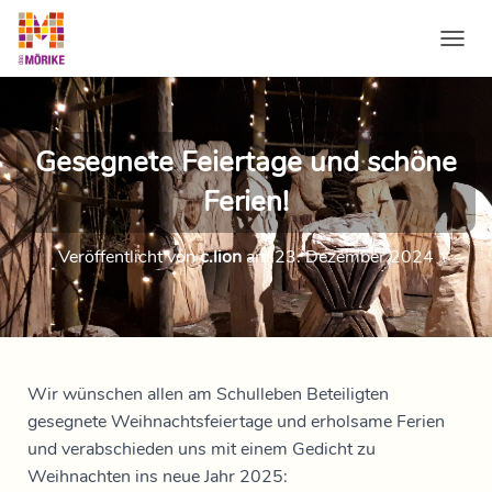
NAVI
Gesegnete Feiertage und schöne
Ferien!
Veröffentlicht von
c.lion
am
23. Dezember 2024
Wir wünschen allen am Schulleben Beteiligten
gesegnete Weihnachtsfeiertage und erholsame Ferien
und verabschieden uns mit einem Gedicht zu
Weihnachten ins neue Jahr 2025: