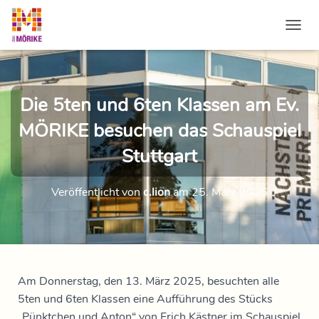
NAVI
Die 5ten und 6ten Klassen am Ev.
MÖRIKE besuchen das Schauspiel
Stuttgart
Veröffentlicht von
c.lion
am
25. März 2025
Am Donnerstag, den 13. März 2025, besuchten alle
5ten und 6ten Klassen eine Aufführung des Stücks
„Pünktchen und Anton“ von Erich Kästner im Schauspiel