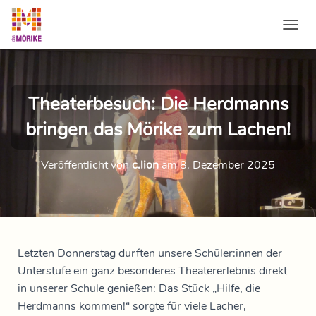
NAVI
Theaterbesuch: Die Herdmanns
bringen das Mörike zum Lachen!
Veröffentlicht von
c.lion
am
8. Dezember 2025
Letzten Donnerstag durften unsere Schüler:innen der
Unterstufe ein ganz besonderes Theatererlebnis direkt
in unserer Schule genießen: Das Stück
„Hilfe, die
Herdmanns kommen!“
sorgte für viele Lacher,