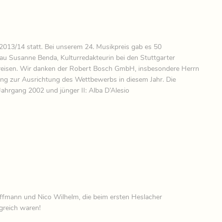
2013/14 statt. Bei unserem 24. Musikpreis gab es 50
au Susanne Benda, Kulturredakteurin bei den Stuttgarter
Preisen. Wir danken der Robert Bosch GmbH, insbesondere Herrn
zung zur Ausrichtung des Wettbewerbs in diesem Jahr. Die
ruppe 1: Jahrgang 2002 und jünger II: Alba D’Alesio
Hoffmann und Nico Wilhelm, die beim ersten Heslacher
greich waren!