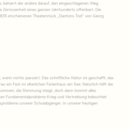
e, beharrt der andere darauf, den eingeschlagenen Weg
e Zerrissenheit eines ganzen Jahrhunderts offenbart. Die
 1835 erschienenen Theaterstück „Dantons Tod“ von Georg
wenn nichts passiert. Das schriftliche Abitur ist geschafft, das
u ein Fest im elterlichen Ferienhaus am See. Natürlich hilft die
e kommen, die Stimmung steigt, doch dann kommt alles
en Fundamentalprobleme Krieg und Vertreibung beleuchtet
sprobleme unserer Schulabgänger. In unserer heutigen