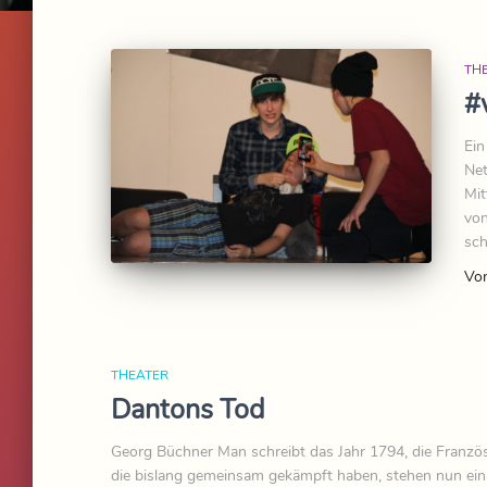
TH
#
Ein
Net
Mit
von
sch
Vo
THEATER
Dantons Tod
Georg Büchner Man schreibt das Jahr 1794, die Französi
die bislang gemeinsam gekämpft haben, stehen nun ei