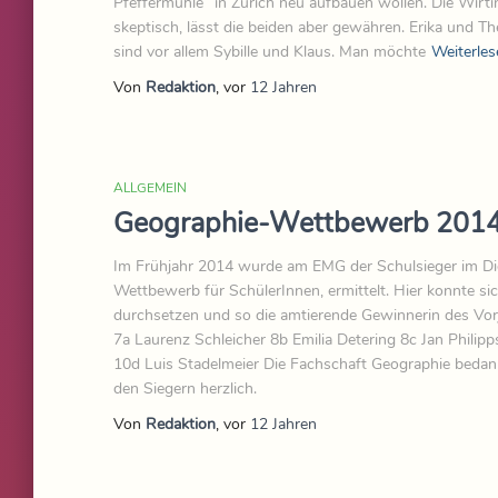
Pfeffermühle“ in Zürich neu aufbauen wollen. Die Wirti
skeptisch, lässt die beiden aber gewähren. Erika und Th
sind vor allem Sybille und Klaus. Man möchte
Weiterles
Von
Redaktion
, vor
12 Jahren
ALLGEMEIN
Geographie-Wettbewerb 201
Im Frühjahr 2014 wurde am EMG der Schulsieger im 
Wettbewerb für SchülerInnen, ermittelt. Hier konnte si
durchsetzen und so die amtierende Gewinnerin des Vorja
7a Laurenz Schleicher 8b Emilia Detering 8c Jan Philipp
10d Luis Stadelmeier Die Fachschaft Geographie bedankt
den Siegern herzlich.
Von
Redaktion
, vor
12 Jahren