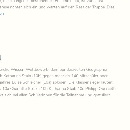
n, die ein eigenes bestehendes Ensemble hat, ist zunächst
erese richten sich ein und warten auf den Rest der Truppe. Dies
en
4
Diercke-Wissen-Wettbewerb, dem bundesweiten Geographie-
ch Katharina Staib (10b) gegen mehr als 140 MitschülerInnen
hres Luise Schleicher (10a) ablösen. Die Klassensieger lauten:
s 10a Charlotte Straka 10b Katharina Staib 10c Philipp Quercetti
 sich bei allen SchülerInnen für die Teilnahme und gratuliert