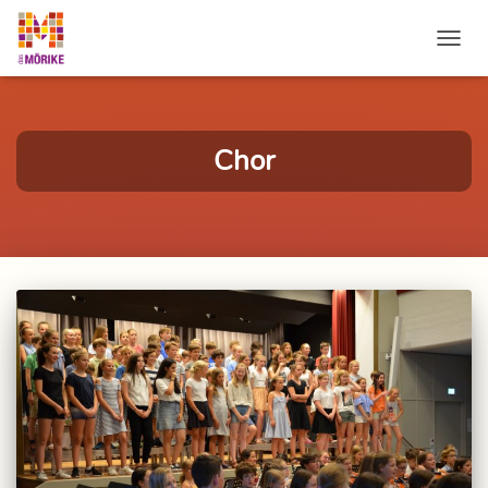
NAVI
Chor