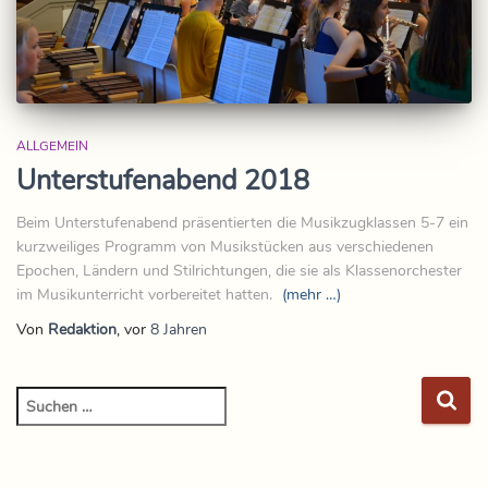
ALLGEMEIN
Unterstufenabend 2018
Beim Unterstufenabend präsentierten die Musikzugklassen 5-7 ein
kurzweiliges Programm von Musikstücken aus verschiedenen
Epochen, Ländern und Stilrichtungen, die sie als Klassenorchester
im Musikunterricht vorbereitet hatten.
(mehr …)
Von
Redaktion
, vor
8 Jahren