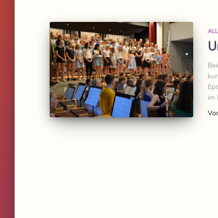
AL
U
Bei
kur
Epo
im 
Vo